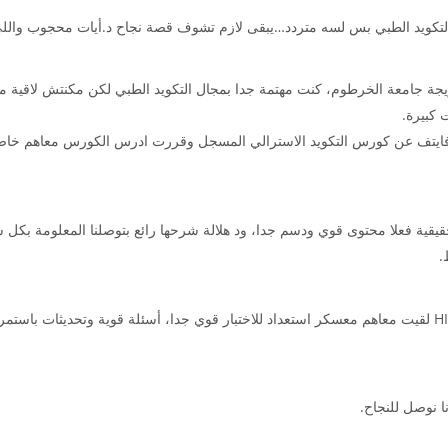
لتكويد الطبي بس لسه متردد…يبقى لازم تشوف قصة نجاح د.أيات محجوب واللي
يجة جامعة الخرطوم، كنت مهتمة جدا بمجال التكويد الطبي لكن مكنتش لاقية مك
 كبيرة.
وفايتف عن كورس التكويد الاسترالي المسجل وقررت ادرس الكورس معاهم خاصة
يقية فعلا محتوى قوي ودسم جدا، ود هلالة شرحها رائع بتوصلنا المعلومة بكل س
.
🔵 ولما قررت ادخل اختبار ال HIMAA لقيت معاهم معسكر استعداد للاختبار قوي جدا، أسئلة قوية وتحد
 نوصل للنجاح.