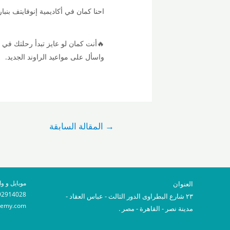
احنا كمان في أكاديمية إنوفايتف بنب
🔥أنت كمان لو عايز تبدأ رحلتك في
واسأل على مواعيد الراوند الجديد.
→
المقالة السابقة
موبايل و و
العنوان
92914028
٢٣ شارع البطراوى الدور الثالث - عباس العقاد -
ademy.com
مدينة نصر - القاهرة - مصر .