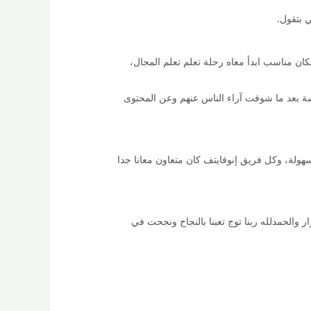
 بتقول.
ان مناسب ابدأ معاه رحلة تعلم تعلم المجال،
 بعد ما شوفت آراء الناس عنهم وعن المحتوى
هولة، وكل فريق إنوفايتف كان متعاون معانا جدا
يثات باستمرار والحمدلله ربنا توج تعبنا بالنجاح ونجحت في