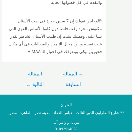
والتقدم في كل خطواتها الجاية
🎯وحابين نقولك إن 7 سنين خبرة في طب الأسنان
مكنوش مجرد وقت فات، دول كانوا الأساس القوي اللي
بنينا عليه، وقصتك بتثبت إن طبيب الأسنان الشاطر يقدر
يثبت نفسه ويقود مجال التأمين والمطالبات في أي مكان.
فخورين بيكي وبتفوقك في اختبار الـ HIMAA
→
المقالة
المقالة
السابقة
التالية
←
العنوان
عباس العقاد - مدينة نصر - القاهرة - مصر .
موبايل و واتس آب
01092914028