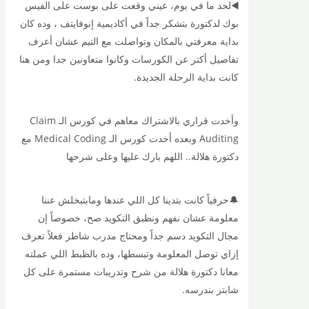
◀️لحد ما في يوم، عيني وقعت على بوست على الفيس
بوك لدكتورة بتشكر جداً في أكاديمية إنوفايتف ، وده كان
بداية معرفتي بالمكان وتواصلت مع التيم عشان أعرف
تفاصيل أكتر عن الكورسات وكانوا متعاونين جدا ومن هنا
كانت بداية الرحلة الجديدة.
وأخدت قراري بالاشتراك معاهم في كورس الـ Claim
Auditing وبعده أخدت كورس الـ Medical Coding مع
دكتورة هلالة.. اللهم بارك عليها وعلى شرحها
🔔حرفياً كانت بتدينا كل اللي عندها ومابتبخلش عننا
معلومة عشان نفهم ونطبق التكويد صح، خصوصاً إن
مجال التكويد دسم جداً ومحتاج مدرب شاطر فعلاً تعرف
إزاي توصل المعلومة وتبسطها، وده بالظبط اللي عملته
معانا دكتورة هلالة من شرح وتدريبات مستمرة على كل
شابتر بندرسه.