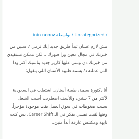
/
Uncategorized
/ بواسطة
inin nonov
مش لازم عشان تبدأ طريق جديد إنك ترمي 7 سنين من
خبرتك في مجال معين ورا ضهرك .. لكن ممكن تستفيدي
من خبرتك دي وتبني عليها كارير جديد يناسبك أكتر ودا
اللي عملته د/ بسمة طبيبة الأسنان اللي بتقول:
أنا دكتورة بسمة، طبيبة أسنان.. اشتغلت في السعودية
لأكتر من 7 سنين، وللأسف اضطريت أسيب الشغل
بسبب ضغوطات في سوق العمل بقت موجودة مؤخراً.
وقتها لقيت نفسي بفكر في الـ Career Shift، بس كنت
تايهة ومكنتش عارفة أبدأ منين..