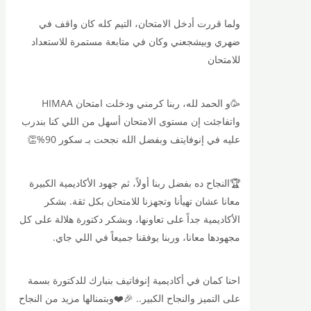
ولما قررت أدخل الامتحان، التيم كله كان واقف في
ضهري وبيشجعني وكان في متابعة مستمرة للاستعداد
للامتحان
🥳و الحمد لله، ربنا كرمني ودخلت امتحان HIMAA
واتفاجئت إن مستوى الامتحان أسهل من اللي كنا بندرب
عليه في إنوفايتف وبفضل الله نجحت بـ سكور 90%👏
🏆النجاح ده بفضل ربنا أولاً، ثم جهود الأكاديمية الكبيرة
معانا عشان تهيأنا وتجهزنا للامتحان بكل ثقة. بشكر
الأكاديمية جداً على تعاونها، وبشكر دكتورة هلالة على كل
مجهودها معانا، وربنا يوفقنا جميعاً في اللي جاي.
احنا كمان في أكاديمية إنوفاتيف بنبارك للدكتورة بسمة
على التميز والنجاح الكبير.. 🎉❤️وبتمنالها مزيد من النجاح